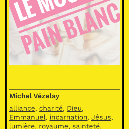
Michel Vézelay
alliance
, 
charité
, 
Dieu
, 
Emmanuel
, 
incarnation
, 
Jésus
, 
lumière
, 
royaume
, 
sainteté
, 