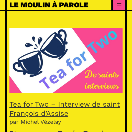
Skip
LE MOULIN À PAROLE
to
content
Tea for Two – Interview de saint
François d’Assise
par Michel Vézelay