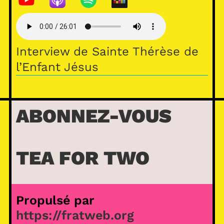
at
s
A
Interview de Sainte Thérèse de
p
l’Enfant Jésus
p
ABONNEZ-VOUS
TEA FOR TWO
Propulsé par
https://fratweb.org