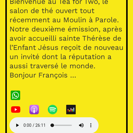
Bienvenue au Tea for Two, le
salon de thé ouvert tout
récemment au Moulin à Parole.
Notre deuxième émission, après
avoir accueilli sainte Thérèse de
l’Enfant Jésus reçoit de nouveau
un invité dont la réputation a
aussi traversé le monde.
Bonjour François …
W
h
at
s