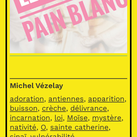
Michel Vézelay
adoration
, 
antiennes
, 
apparition
, 
buisson
, 
crèche
, 
délivrance
, 
incarnation
, 
loi
, 
Moïse
, 
mystère
, 
nativité
, 
O
, 
sainte catherine
, 
sinaï
, 
vulnérabilité