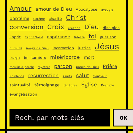
Amour
amour de Dieu
Apocalypse
aveugle
Christ
baptême
charité
Carême
Croix
Dieu
conversion
disciples
création
foi
espérance
Esprit
guérison
Esprit Saint
fidélité
Jésus
incarnation
justice
humilité
image de Dieu
miséricorde
mort
lumière
liturgie
loi
pardon
Prière
moulin à parole
mystère
parole de Dieu
salut
résurrection
Prudence
saints
Seigneur
Église
témoignage
spiritualité
ténèbres
Évangile
évangélisation
R
OK
e
c