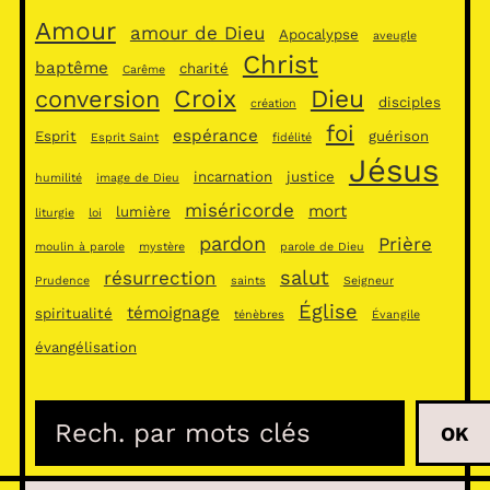
Amour
amour de Dieu
Apocalypse
aveugle
Christ
baptême
charité
Carême
Croix
Dieu
conversion
disciples
création
foi
espérance
Esprit
guérison
Esprit Saint
fidélité
Jésus
incarnation
justice
humilité
image de Dieu
miséricorde
mort
lumière
liturgie
loi
pardon
Prière
moulin à parole
mystère
parole de Dieu
salut
résurrection
Prudence
saints
Seigneur
Église
témoignage
spiritualité
ténèbres
Évangile
évangélisation
R
OK
e
c