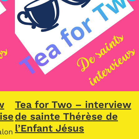
w
Tea for Two – interview
ise
de sainte Thérèse de
l’Enfant Jésus
alon