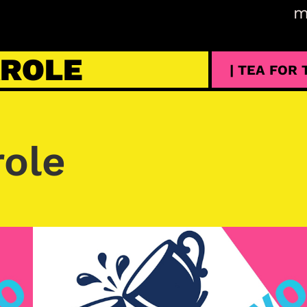
m
AROLE
| TEA FOR
role