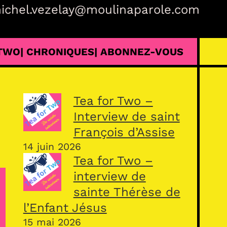
ichel.vezelay@moulinaparole.com
 TWO
| CHRONIQUES
| ABONNEZ-VOUS
Tea for Two –
Interview de saint
François d’Assise
14 juin 2026
Tea for Two –
interview de
sainte Thérèse de
l’Enfant Jésus
15 mai 2026