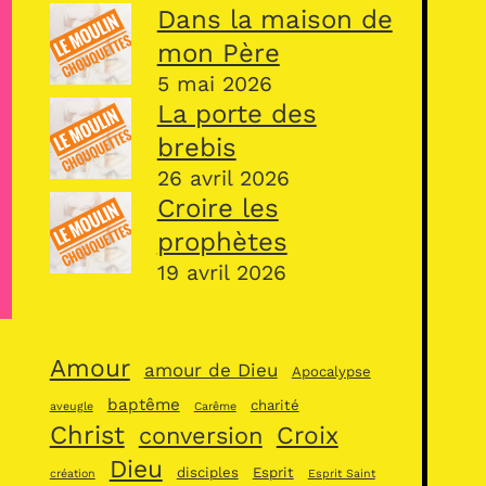
Dans la maison de
mon Père
5 mai 2026
La porte des
brebis
26 avril 2026
Croire les
prophètes
19 avril 2026
Amour
amour de Dieu
Apocalypse
baptême
charité
aveugle
Carême
Christ
Croix
conversion
Dieu
disciples
Esprit
création
Esprit Saint