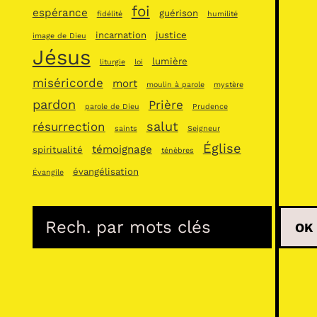
foi
espérance
guérison
fidélité
humilité
incarnation
justice
image de Dieu
Jésus
lumière
liturgie
loi
miséricorde
mort
moulin à parole
mystère
pardon
Prière
parole de Dieu
Prudence
salut
résurrection
saints
Seigneur
Église
témoignage
spiritualité
ténèbres
évangélisation
Évangile
R
OK
e
c
h
e