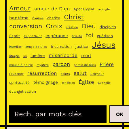
Amour
amour de Dieu
Apocalypse
aveugle
Christ
baptême
charité
Carême
Croix
Dieu
conversion
disciples
création
foi
espérance
Esprit
guérison
Esprit Saint
fidélité
Jésus
incarnation
justice
humilité
image de Dieu
miséricorde
mort
lumière
liturgie
loi
pardon
Prière
moulin à parole
mystère
parole de Dieu
salut
résurrection
Prudence
saints
Seigneur
Église
témoignage
spiritualité
ténèbres
Évangile
évangélisation
R
OK
e
c