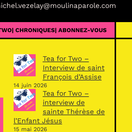
ichel.vezelay@moulinaparole.com
 TWO
| CHRONIQUES
| ABONNEZ-VOUS
Tea for Two –
Interview de saint
François d’Assise
14 juin 2026
Tea for Two –
interview de
sainte Thérèse de
l’Enfant Jésus
15 mai 2026