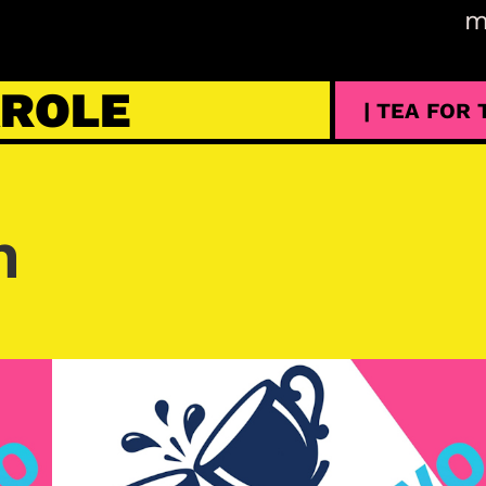
m
AROLE
| TEA FOR
n