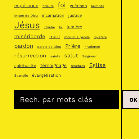
foi
espérance
guérison
fidélité
humilité
incarnation
justice
image de Dieu
Jésus
lumière
liturgie
loi
miséricorde
mort
moulin à parole
mystère
pardon
Prière
parole de Dieu
Prudence
salut
résurrection
saints
Seigneur
Église
témoignage
spiritualité
ténèbres
évangélisation
Évangile
R
OK
e
c
h
e