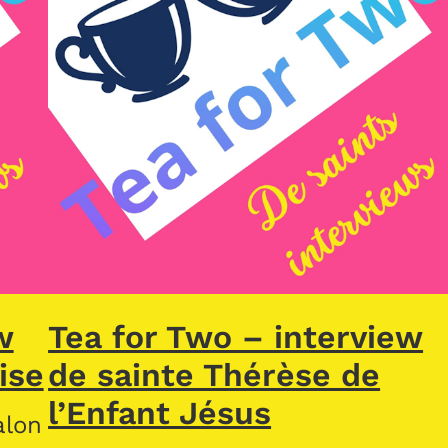
w
Tea for Two – interview
ise
de sainte Thérèse de
l’Enfant Jésus
alon