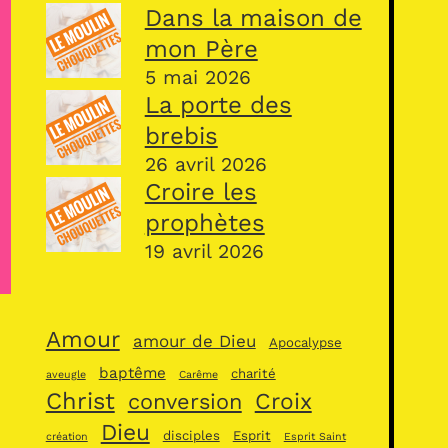
Dans la maison de
mon Père
5 mai 2026
La porte des
brebis
26 avril 2026
Croire les
prophètes
19 avril 2026
Amour
amour de Dieu
Apocalypse
baptême
charité
aveugle
Carême
Christ
Croix
conversion
Dieu
disciples
Esprit
création
Esprit Saint