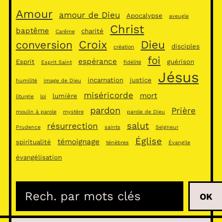
Amour
amour de Dieu
Apocalypse
aveugle
Christ
baptême
charité
Carême
Croix
Dieu
conversion
disciples
création
foi
espérance
Esprit
guérison
Esprit Saint
fidélité
Jésus
incarnation
justice
humilité
image de Dieu
miséricorde
mort
lumière
liturgie
loi
pardon
Prière
moulin à parole
mystère
parole de Dieu
salut
résurrection
Prudence
saints
Seigneur
Église
témoignage
spiritualité
ténèbres
Évangile
évangélisation
R
OK
e
c