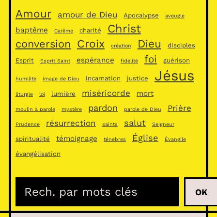
Amour
amour de Dieu
Apocalypse
aveugle
Christ
baptême
charité
Carême
Croix
Dieu
conversion
disciples
création
foi
espérance
Esprit
guérison
Esprit Saint
fidélité
Jésus
incarnation
justice
humilité
image de Dieu
miséricorde
mort
lumière
liturgie
loi
pardon
Prière
moulin à parole
mystère
parole de Dieu
salut
résurrection
Prudence
saints
Seigneur
Église
témoignage
spiritualité
ténèbres
Évangile
évangélisation
R
OK
e
c