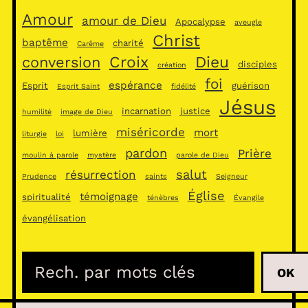
Amour
amour de Dieu
Apocalypse
aveugle
Christ
baptême
charité
Carême
Croix
Dieu
conversion
disciples
création
foi
espérance
Esprit
guérison
Esprit Saint
fidélité
Jésus
incarnation
justice
humilité
image de Dieu
miséricorde
mort
lumière
liturgie
loi
pardon
Prière
moulin à parole
mystère
parole de Dieu
salut
résurrection
Prudence
saints
Seigneur
Église
témoignage
spiritualité
ténèbres
Évangile
évangélisation
R
OK
e
c