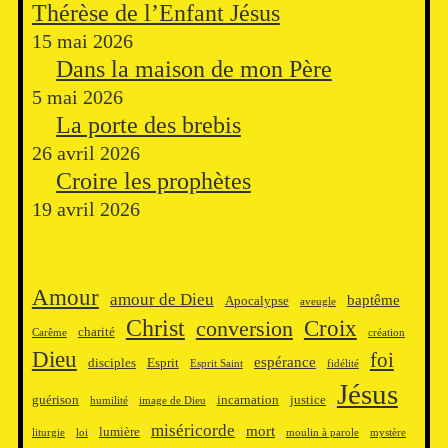
Thérèse de l’Enfant Jésus
15 mai 2026
Dans la maison de mon Père
5 mai 2026
La porte des brebis
26 avril 2026
Croire les prophètes
19 avril 2026
Amour
amour de Dieu
baptême
Apocalypse
aveugle
Christ
Croix
conversion
charité
Carême
création
Dieu
foi
espérance
disciples
Esprit
Esprit Saint
fidélité
Jésus
guérison
incarnation
justice
humilité
image de Dieu
miséricorde
mort
lumière
liturgie
loi
moulin à parole
mystère