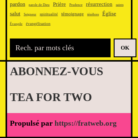
pardon
Prière
résurrection
parole de Dieu
Prudence
saints
salut
Église
témoignage
spiritualité
Seigneur
ténèbres
évangélisation
Évangile
R
OK
e
c
ABONNEZ-VOUS
h
e
r
TEA FOR TWO
c
h
e
Propulsé par
https://fratweb.org
r