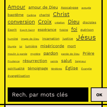
Amour
amour de Dieu
Apocalypse
aveugle
Christ
baptême
charité
Carême
Croix
Dieu
conversion
disciples
création
foi
espérance
Esprit
guérison
Esprit Saint
fidélité
Jésus
incarnation
justice
humilité
image de Dieu
miséricorde
mort
lumière
liturgie
loi
pardon
Prière
moulin à parole
mystère
parole de Dieu
salut
résurrection
Prudence
saints
Seigneur
Église
témoignage
spiritualité
ténèbres
Évangile
évangélisation
R
OK
e
c