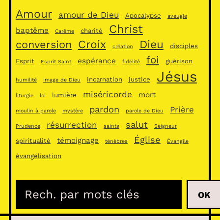
Amour
amour de Dieu
Apocalypse
aveugle
Christ
baptême
charité
Carême
Croix
Dieu
conversion
disciples
création
foi
espérance
Esprit
guérison
Esprit Saint
fidélité
Jésus
incarnation
justice
humilité
image de Dieu
miséricorde
mort
lumière
liturgie
loi
pardon
Prière
moulin à parole
mystère
parole de Dieu
salut
résurrection
Prudence
saints
Seigneur
Église
témoignage
spiritualité
ténèbres
Évangile
évangélisation
R
OK
e
c