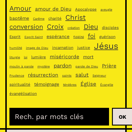
Amour
amour de Dieu
Apocalypse
aveugle
Christ
baptême
charité
Carême
Croix
Dieu
conversion
disciples
création
foi
espérance
Esprit
guérison
Esprit Saint
fidélité
Jésus
incarnation
justice
humilité
image de Dieu
miséricorde
mort
lumière
liturgie
loi
pardon
Prière
moulin à parole
mystère
parole de Dieu
salut
résurrection
Prudence
saints
Seigneur
Église
témoignage
spiritualité
ténèbres
Évangile
évangélisation
R
OK
e
c