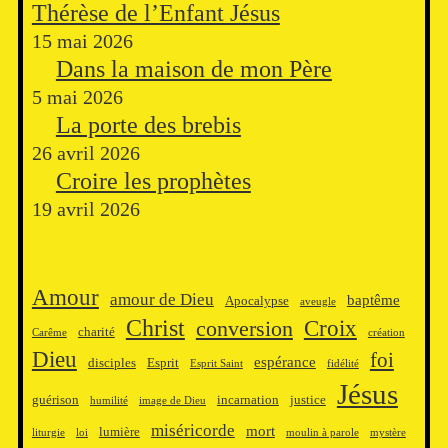
Thérèse de l’Enfant Jésus
15 mai 2026
Dans la maison de mon Père
5 mai 2026
La porte des brebis
26 avril 2026
Croire les prophètes
19 avril 2026
Amour
amour de Dieu
baptême
Apocalypse
aveugle
Christ
Croix
conversion
charité
Carême
création
Dieu
foi
espérance
disciples
Esprit
Esprit Saint
fidélité
Jésus
guérison
incarnation
justice
humilité
image de Dieu
miséricorde
mort
lumière
liturgie
loi
moulin à parole
mystère