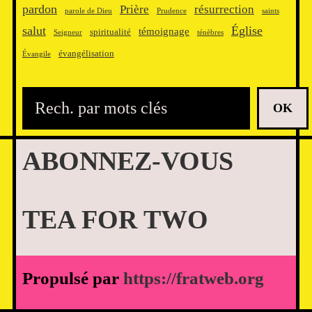
pardon
Prière
résurrection
parole de Dieu
Prudence
saints
salut
Église
témoignage
spiritualité
Seigneur
ténèbres
évangélisation
Évangile
R
OK
e
c
ABONNEZ-VOUS
h
e
r
TEA FOR TWO
c
h
e
Propulsé par
https://fratweb.org
r