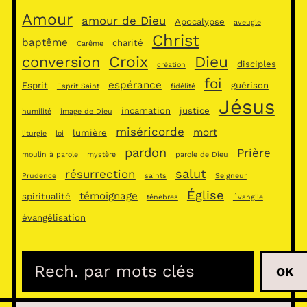
Amour
amour de Dieu
Apocalypse
aveugle
Christ
baptême
charité
Carême
Croix
Dieu
conversion
disciples
création
foi
espérance
Esprit
guérison
Esprit Saint
fidélité
Jésus
incarnation
justice
humilité
image de Dieu
miséricorde
mort
lumière
liturgie
loi
pardon
Prière
moulin à parole
mystère
parole de Dieu
salut
résurrection
Prudence
saints
Seigneur
Église
témoignage
spiritualité
ténèbres
Évangile
évangélisation
R
OK
e
c