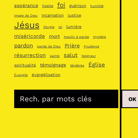
foi
espérance
guérison
fidélité
humilité
incarnation
justice
image de Dieu
Jésus
lumière
liturgie
loi
miséricorde
mort
moulin à parole
mystère
pardon
Prière
parole de Dieu
Prudence
salut
résurrection
saints
Seigneur
Église
témoignage
spiritualité
ténèbres
évangélisation
Évangile
R
OK
e
c
h
e