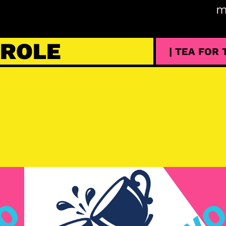
m
AROLE
| TEA FOR