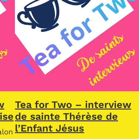
w
Tea for Two – interview
ise
de sainte Thérèse de
l’Enfant Jésus
alon