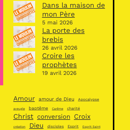
Dans la maison de
mon Père
5 mai 2026
La porte des
brebis
26 avril 2026
Croire les
prophètes
19 avril 2026
Amour
amour de Dieu
Apocalypse
baptême
charité
aveugle
Carême
Christ
Croix
conversion
Dieu
disciples
Esprit
création
Esprit Saint