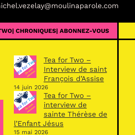
ichel.vezelay@moulinaparole.com
 TWO
| CHRONIQUES
| ABONNEZ-VOUS
Tea for Two –
Interview de saint
François d’Assise
14 juin 2026
Tea for Two –
interview de
sainte Thérèse de
l’Enfant Jésus
15 mai 2026