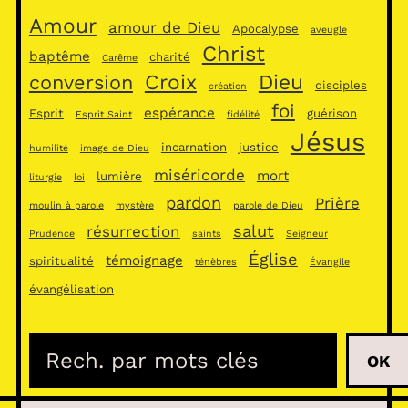
Amour
amour de Dieu
Apocalypse
aveugle
Christ
baptême
charité
Carême
Croix
Dieu
conversion
disciples
création
foi
espérance
Esprit
guérison
Esprit Saint
fidélité
Jésus
incarnation
justice
humilité
image de Dieu
miséricorde
mort
lumière
liturgie
loi
pardon
Prière
moulin à parole
mystère
parole de Dieu
salut
résurrection
Prudence
saints
Seigneur
Église
témoignage
spiritualité
ténèbres
Évangile
évangélisation
R
OK
e
c