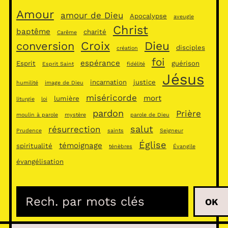
Amour
amour de Dieu
Apocalypse
aveugle
Christ
baptême
charité
Carême
Croix
Dieu
conversion
disciples
création
foi
espérance
Esprit
guérison
Esprit Saint
fidélité
Jésus
incarnation
justice
humilité
image de Dieu
miséricorde
mort
lumière
liturgie
loi
pardon
Prière
moulin à parole
mystère
parole de Dieu
salut
résurrection
Prudence
saints
Seigneur
Église
témoignage
spiritualité
ténèbres
Évangile
évangélisation
R
OK
e
c