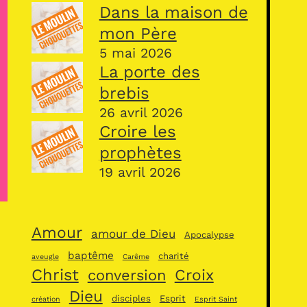
Dans la maison de
mon Père
5 mai 2026
La porte des
brebis
26 avril 2026
Croire les
prophètes
19 avril 2026
Amour
amour de Dieu
Apocalypse
baptême
charité
aveugle
Carême
Christ
Croix
conversion
Dieu
disciples
Esprit
création
Esprit Saint