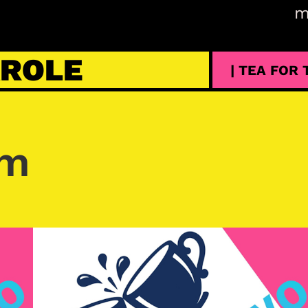
m
AROLE
| TEA FOR
am