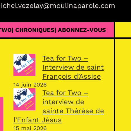
ichel.vezelay@moulinaparole.com
 TWO
| CHRONIQUES
| ABONNEZ-VOUS
Tea for Two –
Interview de saint
François d’Assise
14 juin 2026
Tea for Two –
interview de
sainte Thérèse de
l’Enfant Jésus
15 mai 2026