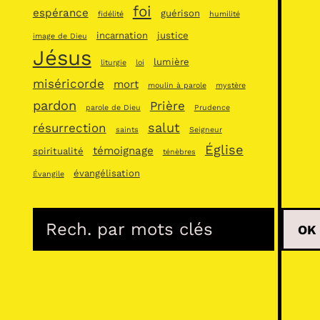
foi
espérance
guérison
fidélité
humilité
incarnation
justice
image de Dieu
Jésus
lumière
liturgie
loi
miséricorde
mort
moulin à parole
mystère
pardon
Prière
parole de Dieu
Prudence
salut
résurrection
saints
Seigneur
Église
témoignage
spiritualité
ténèbres
évangélisation
Évangile
R
OK
e
c
h
e