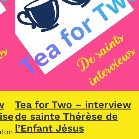
w
Tea for Two – interview
ise
de sainte Thérèse de
l’Enfant Jésus
alon