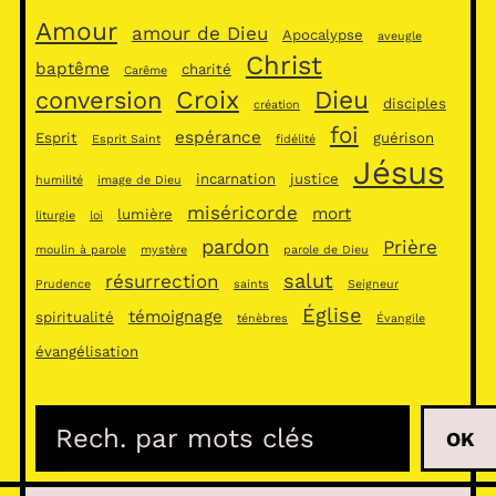
Amour
amour de Dieu
Apocalypse
aveugle
Christ
baptême
charité
Carême
Croix
Dieu
conversion
disciples
création
foi
espérance
Esprit
guérison
Esprit Saint
fidélité
Jésus
incarnation
justice
humilité
image de Dieu
miséricorde
mort
lumière
liturgie
loi
pardon
Prière
moulin à parole
mystère
parole de Dieu
salut
résurrection
Prudence
saints
Seigneur
Église
témoignage
spiritualité
ténèbres
Évangile
évangélisation
R
OK
e
c