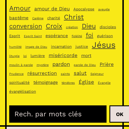
Amour
amour de Dieu
Apocalypse
aveugle
Christ
baptême
charité
Carême
Croix
Dieu
conversion
disciples
création
foi
espérance
Esprit
guérison
Esprit Saint
fidélité
Jésus
incarnation
justice
humilité
image de Dieu
miséricorde
mort
lumière
liturgie
loi
pardon
Prière
moulin à parole
mystère
parole de Dieu
salut
résurrection
Prudence
saints
Seigneur
Église
témoignage
spiritualité
ténèbres
Évangile
évangélisation
R
OK
e
c