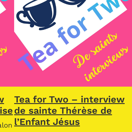
w
Tea for Two – interview
ise
de sainte Thérèse de
l’Enfant Jésus
alon