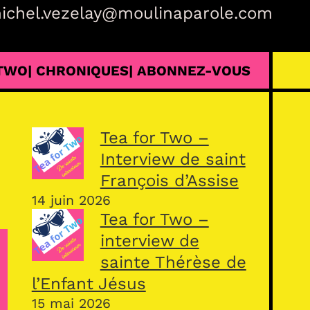
ichel.vezelay@moulinaparole.com
 TWO
| CHRONIQUES
| ABONNEZ-VOUS
Tea for Two –
Interview de saint
François d’Assise
14 juin 2026
Tea for Two –
interview de
sainte Thérèse de
l’Enfant Jésus
15 mai 2026