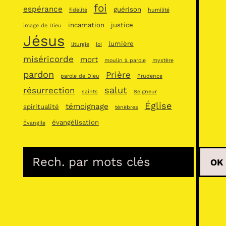
foi
espérance
guérison
fidélité
humilité
incarnation
justice
image de Dieu
Jésus
lumière
liturgie
loi
miséricorde
mort
moulin à parole
mystère
pardon
Prière
parole de Dieu
Prudence
salut
résurrection
saints
Seigneur
Église
témoignage
spiritualité
ténèbres
évangélisation
Évangile
R
OK
e
c
h
e