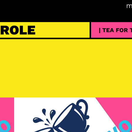
m
AROLE
| TEA FOR