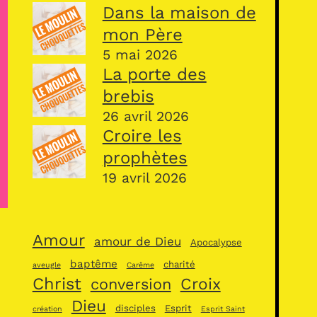
Dans la maison de
mon Père
5 mai 2026
La porte des
brebis
26 avril 2026
Croire les
prophètes
19 avril 2026
Amour
amour de Dieu
Apocalypse
baptême
charité
aveugle
Carême
Christ
Croix
conversion
Dieu
disciples
Esprit
création
Esprit Saint