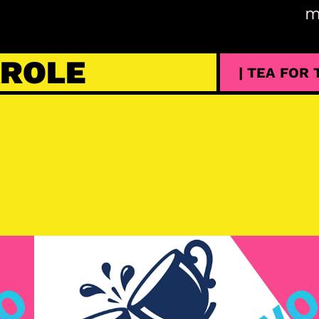
m
AROLE
| TEA FOR