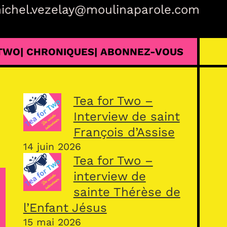
ichel.vezelay@moulinaparole.com
 TWO
| CHRONIQUES
| ABONNEZ-VOUS
Tea for Two –
Interview de saint
François d’Assise
14 juin 2026
Tea for Two –
interview de
sainte Thérèse de
l’Enfant Jésus
15 mai 2026