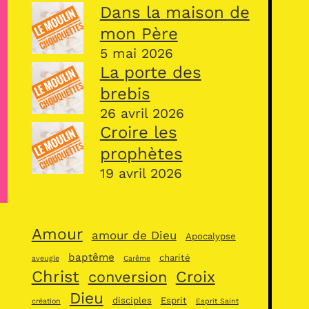
Dans la maison de
mon Père
5 mai 2026
La porte des
brebis
26 avril 2026
Croire les
prophètes
19 avril 2026
Amour
amour de Dieu
Apocalypse
baptême
charité
aveugle
Carême
Christ
Croix
conversion
Dieu
disciples
Esprit
création
Esprit Saint