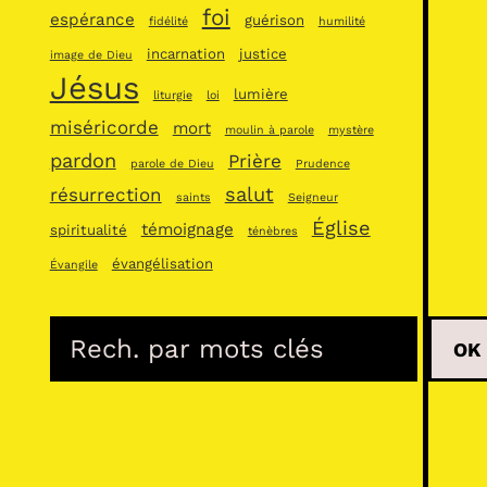
foi
espérance
guérison
fidélité
humilité
incarnation
justice
image de Dieu
Jésus
lumière
liturgie
loi
miséricorde
mort
moulin à parole
mystère
pardon
Prière
parole de Dieu
Prudence
salut
résurrection
saints
Seigneur
Église
témoignage
spiritualité
ténèbres
évangélisation
Évangile
R
OK
e
c
h
e