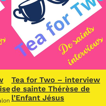
w
Tea for Two – interview
ise
de sainte Thérèse de
l’Enfant Jésus
alon