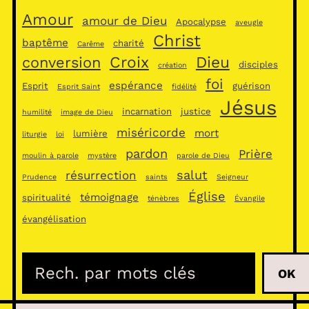
Amour
amour de Dieu
Apocalypse
aveugle
Christ
baptême
charité
Carême
Croix
Dieu
conversion
disciples
création
foi
espérance
Esprit
guérison
Esprit Saint
fidélité
Jésus
incarnation
justice
humilité
image de Dieu
miséricorde
mort
lumière
liturgie
loi
pardon
Prière
moulin à parole
mystère
parole de Dieu
salut
résurrection
Prudence
saints
Seigneur
Église
témoignage
spiritualité
ténèbres
Évangile
évangélisation
R
OK
e
c