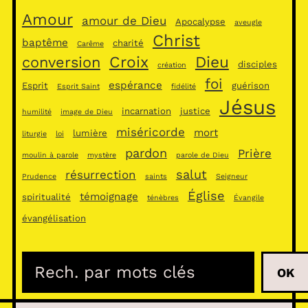
Amour
amour de Dieu
Apocalypse
aveugle
Christ
baptême
charité
Carême
Croix
Dieu
conversion
disciples
création
foi
espérance
Esprit
guérison
Esprit Saint
fidélité
Jésus
incarnation
justice
humilité
image de Dieu
miséricorde
mort
lumière
liturgie
loi
pardon
Prière
moulin à parole
mystère
parole de Dieu
salut
résurrection
Prudence
saints
Seigneur
Église
témoignage
spiritualité
ténèbres
Évangile
évangélisation
R
OK
e
c