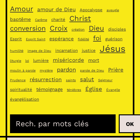
Amour
amour de Dieu
Apocalypse
aveugle
Christ
baptême
charité
Carême
Croix
Dieu
conversion
disciples
création
foi
espérance
Esprit
guérison
Esprit Saint
fidélité
Jésus
incarnation
justice
humilité
image de Dieu
miséricorde
mort
lumière
liturgie
loi
pardon
Prière
moulin à parole
mystère
parole de Dieu
salut
résurrection
Prudence
saints
Seigneur
Église
témoignage
spiritualité
ténèbres
Évangile
évangélisation
R
OK
e
c