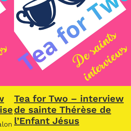
w
Tea for Two – interview
ise
de sainte Thérèse de
l’Enfant Jésus
alon