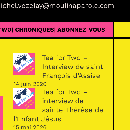
ichel.vezelay@moulinaparole.com
 TWO
| CHRONIQUES
| ABONNEZ-VOUS
Tea for Two –
Interview de saint
François d’Assise
14 juin 2026
Tea for Two –
interview de
sainte Thérèse de
l’Enfant Jésus
15 mai 2026