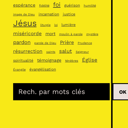
foi
espérance
guérison
fidélité
humilité
incarnation
justice
image de Dieu
Jésus
lumière
liturgie
loi
miséricorde
mort
moulin à parole
mystère
pardon
Prière
parole de Dieu
Prudence
salut
résurrection
saints
Seigneur
Église
témoignage
spiritualité
ténèbres
évangélisation
Évangile
R
OK
e
c
h
e