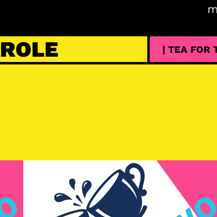
m
AROLE
| TEA FOR