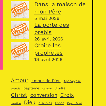
Dans la maison de
mon Père
5 mai 2026
La porte des
brebis
26 avril 2026
Croire les
prophètes
19 avril 2026
Amour
amour de Dieu
Apocalypse
baptême
charité
aveugle
Carême
Christ
Croix
conversion
Dieu
disciples
Esprit
création
Esprit Saint