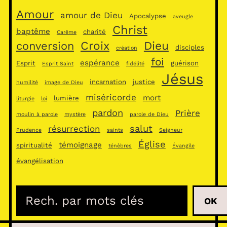
Amour
amour de Dieu
Apocalypse
aveugle
Christ
baptême
charité
Carême
Croix
Dieu
conversion
disciples
création
foi
espérance
Esprit
guérison
Esprit Saint
fidélité
Jésus
incarnation
justice
humilité
image de Dieu
miséricorde
mort
lumière
liturgie
loi
pardon
Prière
moulin à parole
mystère
parole de Dieu
salut
résurrection
Prudence
saints
Seigneur
Église
témoignage
spiritualité
ténèbres
Évangile
évangélisation
R
OK
e
c