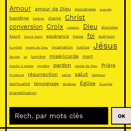
Amour
amour de Dieu
Apocalypse
aveugle
Christ
baptême
charité
Carême
Croix
Dieu
conversion
disciples
création
foi
espérance
Esprit
guérison
Esprit Saint
fidélité
Jésus
incarnation
justice
humilité
image de Dieu
miséricorde
mort
lumière
liturgie
loi
pardon
Prière
moulin à parole
mystère
parole de Dieu
salut
résurrection
Prudence
saints
Seigneur
Église
témoignage
spiritualité
ténèbres
Évangile
évangélisation
R
OK
e
c