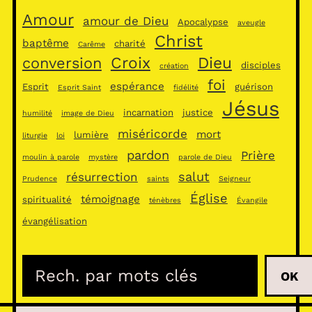
Amour
amour de Dieu
Apocalypse
aveugle
Christ
baptême
charité
Carême
Croix
Dieu
conversion
disciples
création
foi
espérance
Esprit
guérison
Esprit Saint
fidélité
Jésus
incarnation
justice
humilité
image de Dieu
miséricorde
mort
lumière
liturgie
loi
pardon
Prière
moulin à parole
mystère
parole de Dieu
salut
résurrection
Prudence
saints
Seigneur
Église
témoignage
spiritualité
ténèbres
Évangile
évangélisation
R
OK
e
c