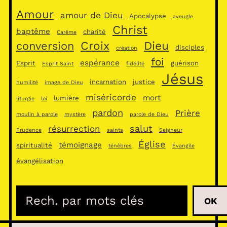
Amour
amour de Dieu
Apocalypse
aveugle
Christ
baptême
charité
Carême
Croix
Dieu
conversion
disciples
création
foi
espérance
Esprit
guérison
Esprit Saint
fidélité
Jésus
incarnation
justice
humilité
image de Dieu
miséricorde
mort
lumière
liturgie
loi
pardon
Prière
moulin à parole
mystère
parole de Dieu
salut
résurrection
Prudence
saints
Seigneur
Église
témoignage
spiritualité
ténèbres
Évangile
évangélisation
R
OK
e
c