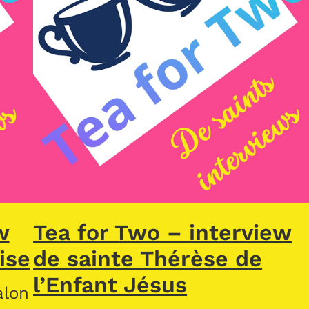
w
Tea for Two – interview
ise
de sainte Thérèse de
l’Enfant Jésus
alon