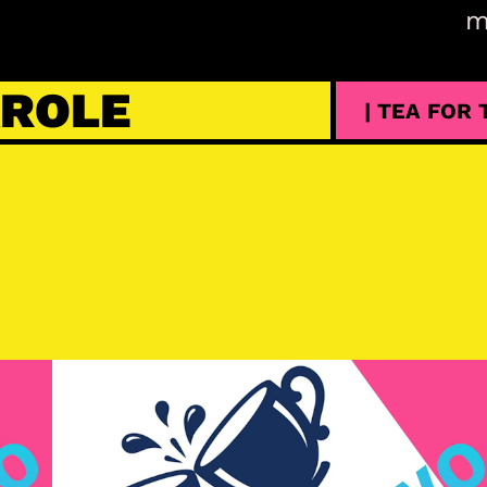
m
AROLE
| TEA FOR