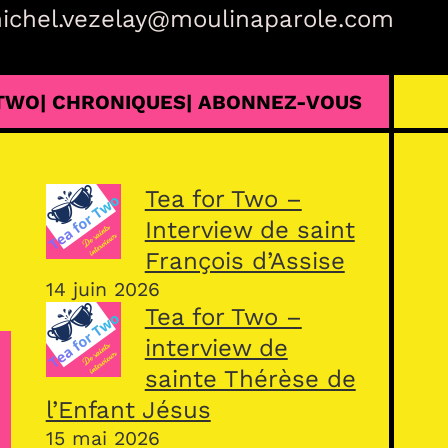
ichel.vezelay@moulinaparole.com
 TWO
| CHRONIQUES
| ABONNEZ-VOUS
Tea for Two –
Interview de saint
François d’Assise
14 juin 2026
Tea for Two –
interview de
sainte Thérèse de
l’Enfant Jésus
15 mai 2026