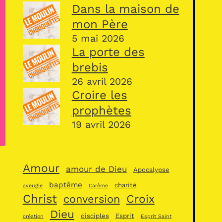
Dans la maison de
mon Père
5 mai 2026
La porte des
brebis
26 avril 2026
Croire les
prophètes
19 avril 2026
Amour
amour de Dieu
Apocalypse
baptême
charité
aveugle
Carême
Christ
Croix
conversion
Dieu
disciples
Esprit
création
Esprit Saint