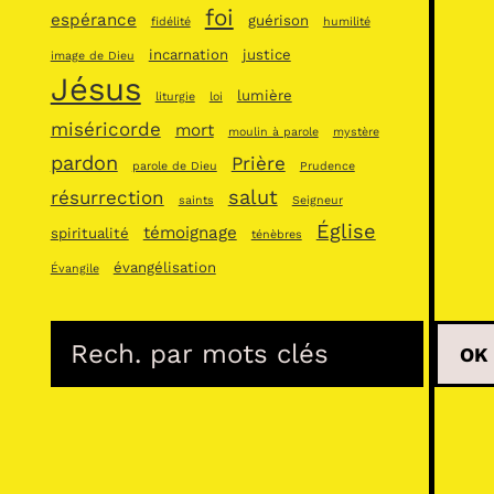
foi
espérance
guérison
fidélité
humilité
incarnation
justice
image de Dieu
Jésus
lumière
liturgie
loi
miséricorde
mort
moulin à parole
mystère
pardon
Prière
parole de Dieu
Prudence
salut
résurrection
saints
Seigneur
Église
témoignage
spiritualité
ténèbres
évangélisation
Évangile
R
OK
e
c
h
e