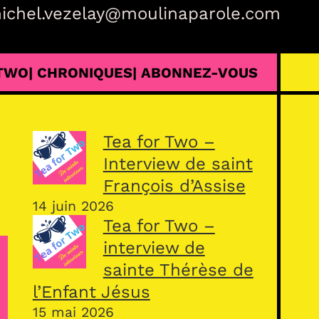
ichel.vezelay@moulinaparole.com
 TWO
| CHRONIQUES
| ABONNEZ-VOUS
Tea for Two –
Interview de saint
François d’Assise
14 juin 2026
Tea for Two –
interview de
sainte Thérèse de
l’Enfant Jésus
15 mai 2026