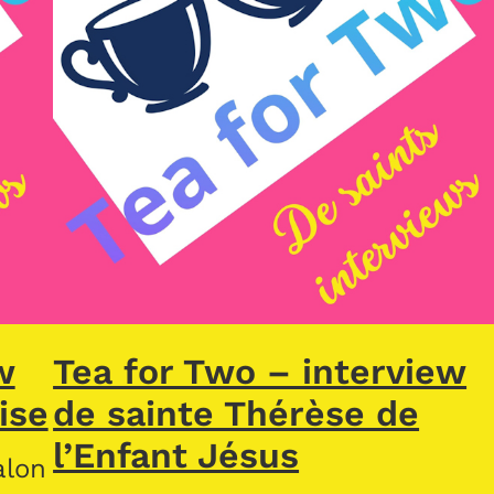
w
Tea for Two – interview
ise
de sainte Thérèse de
l’Enfant Jésus
alon