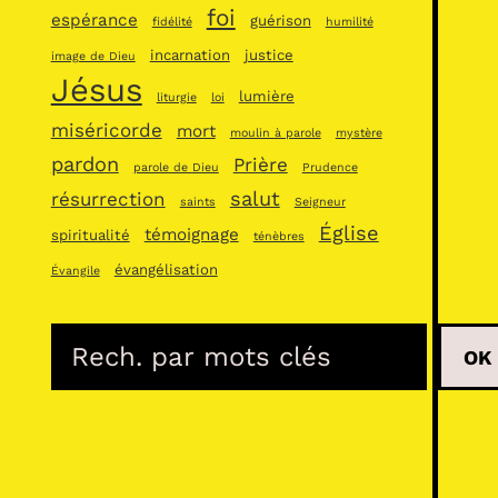
foi
espérance
guérison
fidélité
humilité
incarnation
justice
image de Dieu
Jésus
lumière
liturgie
loi
miséricorde
mort
moulin à parole
mystère
pardon
Prière
parole de Dieu
Prudence
salut
résurrection
saints
Seigneur
Église
témoignage
spiritualité
ténèbres
évangélisation
Évangile
R
OK
e
c
h
e