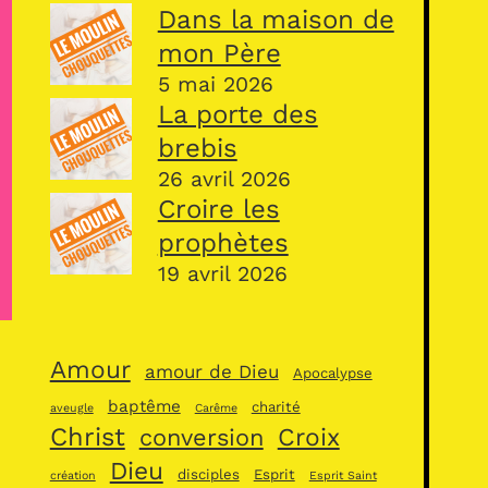
Dans la maison de
mon Père
5 mai 2026
La porte des
brebis
26 avril 2026
Croire les
prophètes
19 avril 2026
Amour
amour de Dieu
Apocalypse
baptême
charité
aveugle
Carême
Christ
Croix
conversion
Dieu
disciples
Esprit
création
Esprit Saint