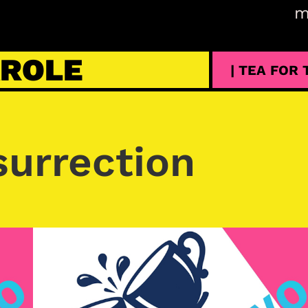
m
AROLE
| TEA FOR
surrection