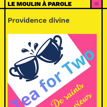
Skip
LE MOULIN À PAROLE
to
content
Providence divine