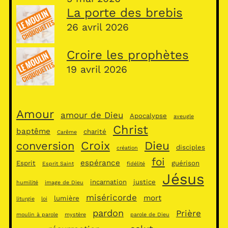
La porte des brebis
26 avril 2026
Croire les prophètes
19 avril 2026
Amour
amour de Dieu
Apocalypse
aveugle
Christ
baptême
charité
Carême
Croix
Dieu
conversion
disciples
création
foi
espérance
Esprit
guérison
Esprit Saint
fidélité
Jésus
incarnation
justice
humilité
image de Dieu
miséricorde
mort
lumière
liturgie
loi
pardon
Prière
moulin à parole
mystère
parole de Dieu