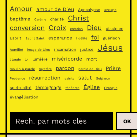
Amour
amour de Dieu
Apocalypse
aveugle
Christ
baptême
charité
Carême
Croix
Dieu
conversion
disciples
création
foi
espérance
Esprit
guérison
Esprit Saint
fidélité
Jésus
incarnation
justice
humilité
image de Dieu
miséricorde
mort
lumière
liturgie
loi
pardon
Prière
moulin à parole
mystère
parole de Dieu
salut
résurrection
Prudence
saints
Seigneur
Église
témoignage
spiritualité
ténèbres
Évangile
évangélisation
R
OK
e
c