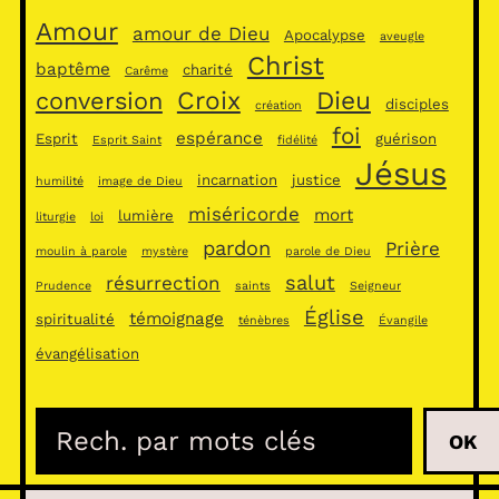
Amour
amour de Dieu
Apocalypse
aveugle
Christ
baptême
charité
Carême
Croix
Dieu
conversion
disciples
création
foi
espérance
Esprit
guérison
Esprit Saint
fidélité
Jésus
incarnation
justice
humilité
image de Dieu
miséricorde
mort
lumière
liturgie
loi
pardon
Prière
moulin à parole
mystère
parole de Dieu
salut
résurrection
Prudence
saints
Seigneur
Église
témoignage
spiritualité
ténèbres
Évangile
évangélisation
R
OK
e
c