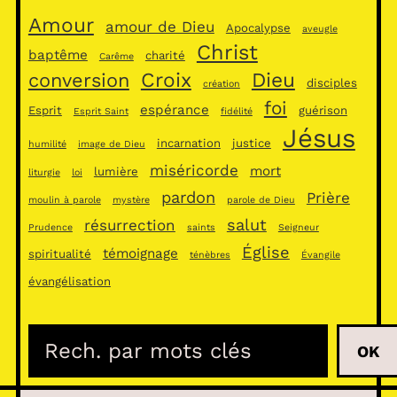
Amour
amour de Dieu
Apocalypse
aveugle
Christ
baptême
charité
Carême
Croix
Dieu
conversion
disciples
création
foi
espérance
Esprit
guérison
Esprit Saint
fidélité
Jésus
incarnation
justice
humilité
image de Dieu
miséricorde
mort
lumière
liturgie
loi
pardon
Prière
moulin à parole
mystère
parole de Dieu
salut
résurrection
Prudence
saints
Seigneur
Église
témoignage
spiritualité
ténèbres
Évangile
évangélisation
R
OK
e
c