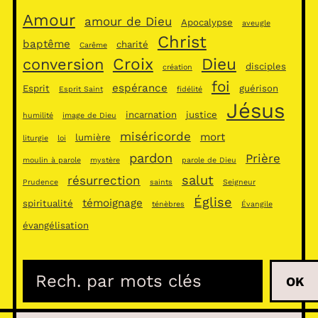
Amour
amour de Dieu
Apocalypse
aveugle
Christ
baptême
charité
Carême
Croix
Dieu
conversion
disciples
création
foi
espérance
Esprit
guérison
Esprit Saint
fidélité
Jésus
incarnation
justice
humilité
image de Dieu
miséricorde
mort
lumière
liturgie
loi
pardon
Prière
moulin à parole
mystère
parole de Dieu
salut
résurrection
Prudence
saints
Seigneur
Église
témoignage
spiritualité
ténèbres
Évangile
évangélisation
R
OK
e
c