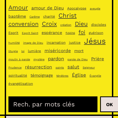
Amour
amour de Dieu
Apocalypse
aveugle
Christ
baptême
charité
Carême
Croix
Dieu
conversion
disciples
création
foi
espérance
Esprit
guérison
Esprit Saint
fidélité
Jésus
incarnation
justice
humilité
image de Dieu
miséricorde
mort
lumière
liturgie
loi
pardon
Prière
moulin à parole
mystère
parole de Dieu
salut
résurrection
Prudence
saints
Seigneur
Église
témoignage
spiritualité
ténèbres
Évangile
évangélisation
R
OK
e
c