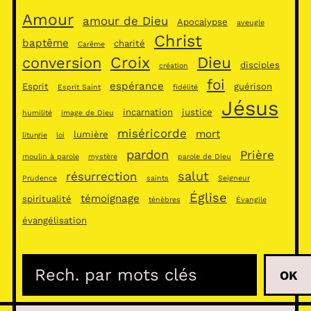
Amour
amour de Dieu
Apocalypse
aveugle
Christ
baptême
charité
Carême
Croix
Dieu
conversion
disciples
création
foi
espérance
Esprit
guérison
Esprit Saint
fidélité
Jésus
incarnation
justice
humilité
image de Dieu
miséricorde
mort
lumière
liturgie
loi
pardon
Prière
moulin à parole
mystère
parole de Dieu
salut
résurrection
Prudence
saints
Seigneur
Église
témoignage
spiritualité
ténèbres
Évangile
évangélisation
R
OK
e
c