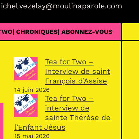
ichel.vezelay@moulinaparole.com
 TWO
| CHRONIQUES
| ABONNEZ-VOUS
Tea for Two –
Interview de saint
François d’Assise
14 juin 2026
Tea for Two –
interview de
sainte Thérèse de
l’Enfant Jésus
15 mai 2026