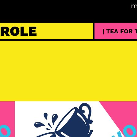
m
AROLE
| TEA FOR