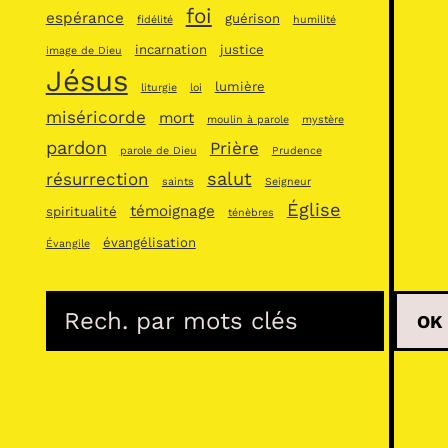
foi
espérance
guérison
fidélité
humilité
incarnation
justice
image de Dieu
Jésus
lumière
liturgie
loi
miséricorde
mort
moulin à parole
mystère
pardon
Prière
parole de Dieu
Prudence
salut
résurrection
saints
Seigneur
Église
témoignage
spiritualité
ténèbres
évangélisation
Évangile
R
OK
e
c
h
e