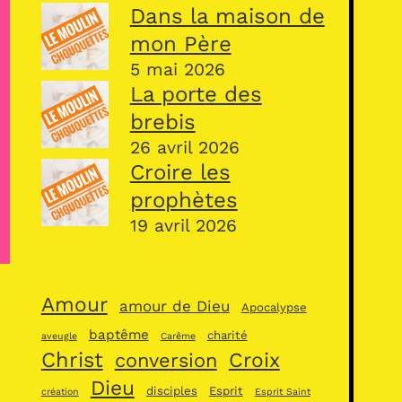
Dans la maison de
mon Père
5 mai 2026
La porte des
brebis
26 avril 2026
Croire les
prophètes
19 avril 2026
Amour
amour de Dieu
Apocalypse
baptême
charité
aveugle
Carême
Christ
Croix
conversion
Dieu
disciples
Esprit
création
Esprit Saint