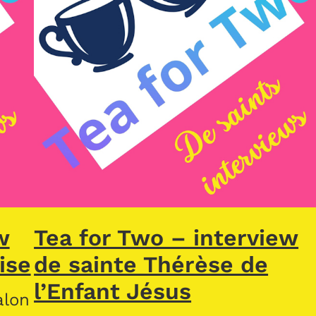
w
Tea for Two – interview
ise
de sainte Thérèse de
l’Enfant Jésus
alon