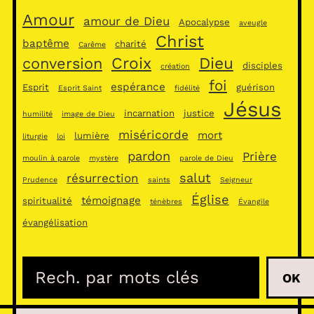
Amour
amour de Dieu
Apocalypse
aveugle
Christ
baptême
charité
Carême
Croix
Dieu
conversion
disciples
création
foi
espérance
Esprit
guérison
Esprit Saint
fidélité
Jésus
incarnation
justice
humilité
image de Dieu
miséricorde
mort
lumière
liturgie
loi
pardon
Prière
moulin à parole
mystère
parole de Dieu
salut
résurrection
Prudence
saints
Seigneur
Église
témoignage
spiritualité
ténèbres
Évangile
évangélisation
R
OK
e
c