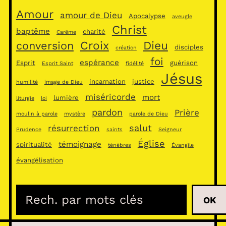
Amour
amour de Dieu
Apocalypse
aveugle
Christ
baptême
charité
Carême
Croix
Dieu
conversion
disciples
création
foi
espérance
Esprit
guérison
Esprit Saint
fidélité
Jésus
incarnation
justice
humilité
image de Dieu
miséricorde
mort
lumière
liturgie
loi
pardon
Prière
moulin à parole
mystère
parole de Dieu
salut
résurrection
Prudence
saints
Seigneur
Église
témoignage
spiritualité
ténèbres
Évangile
évangélisation
R
OK
e
c