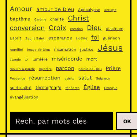
Amour
amour de Dieu
Apocalypse
aveugle
Christ
baptême
charité
Carême
Croix
Dieu
conversion
disciples
création
foi
espérance
Esprit
guérison
Esprit Saint
fidélité
Jésus
incarnation
justice
humilité
image de Dieu
miséricorde
mort
lumière
liturgie
loi
pardon
Prière
moulin à parole
mystère
parole de Dieu
salut
résurrection
Prudence
saints
Seigneur
Église
témoignage
spiritualité
ténèbres
Évangile
évangélisation
R
OK
e
c