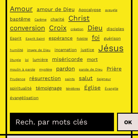
Amour
amour de Dieu
Apocalypse
aveugle
Christ
baptême
charité
Carême
Croix
Dieu
conversion
disciples
création
foi
espérance
Esprit
guérison
Esprit Saint
fidélité
Jésus
incarnation
justice
humilité
image de Dieu
miséricorde
mort
lumière
liturgie
loi
pardon
Prière
moulin à parole
mystère
parole de Dieu
salut
résurrection
Prudence
saints
Seigneur
Église
témoignage
spiritualité
ténèbres
Évangile
évangélisation
R
OK
e
c