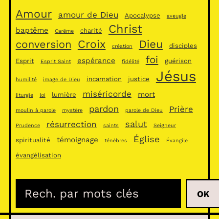
Amour
amour de Dieu
Apocalypse
aveugle
Christ
baptême
charité
Carême
Croix
Dieu
conversion
disciples
création
foi
espérance
Esprit
guérison
Esprit Saint
fidélité
Jésus
incarnation
justice
humilité
image de Dieu
miséricorde
mort
lumière
liturgie
loi
pardon
Prière
moulin à parole
mystère
parole de Dieu
salut
résurrection
Prudence
saints
Seigneur
Église
témoignage
spiritualité
ténèbres
Évangile
évangélisation
R
OK
e
c