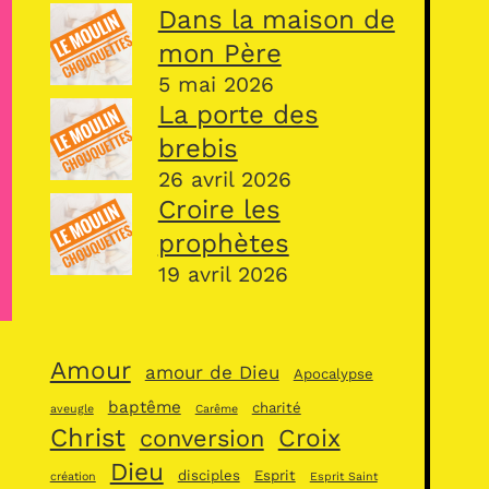
Dans la maison de
mon Père
5 mai 2026
La porte des
brebis
26 avril 2026
Croire les
prophètes
19 avril 2026
Amour
amour de Dieu
Apocalypse
baptême
charité
aveugle
Carême
Christ
Croix
conversion
Dieu
disciples
Esprit
création
Esprit Saint