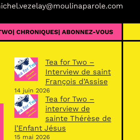
ichel.vezelay@moulinaparole.com
 TWO
| CHRONIQUES
| ABONNEZ-VOUS
Tea for Two –
Interview de saint
François d’Assise
14 juin 2026
Tea for Two –
interview de
sainte Thérèse de
l’Enfant Jésus
15 mai 2026