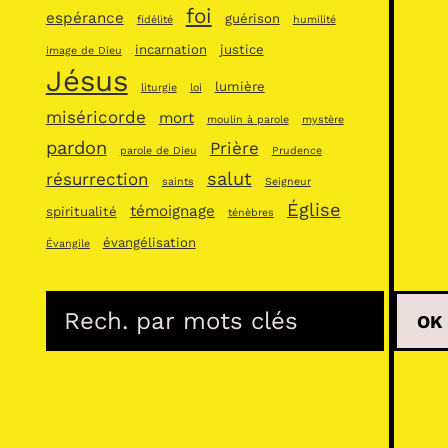
foi
espérance
guérison
fidélité
humilité
incarnation
justice
image de Dieu
Jésus
lumière
liturgie
loi
miséricorde
mort
moulin à parole
mystère
pardon
Prière
parole de Dieu
Prudence
salut
résurrection
saints
Seigneur
Église
témoignage
spiritualité
ténèbres
évangélisation
Évangile
R
OK
e
c
h
e