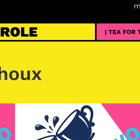
m
AROLE
| TEA FOR
choux