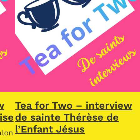
w
Tea for Two – interview
ise
de sainte Thérèse de
l’Enfant Jésus
alon