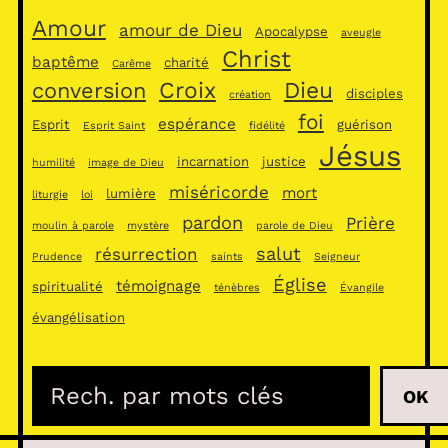
Amour
amour de Dieu
Apocalypse
aveugle
Christ
baptême
charité
Carême
Croix
Dieu
conversion
disciples
création
foi
espérance
Esprit
guérison
Esprit Saint
fidélité
Jésus
incarnation
justice
humilité
image de Dieu
miséricorde
mort
lumière
liturgie
loi
pardon
Prière
moulin à parole
mystère
parole de Dieu
salut
résurrection
Prudence
saints
Seigneur
Église
témoignage
spiritualité
ténèbres
Évangile
évangélisation
R
OK
e
c